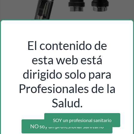
El contenido de
esta web está
dirigido solo para
Profesionales de la
oftalmoscopio riester ri-mini xenon 2,5v negro ref.
Salud.
3011
Inicia sesión como profesional para ver los precios
SOY un profesional sanitario
NO soy un profesional sanitario