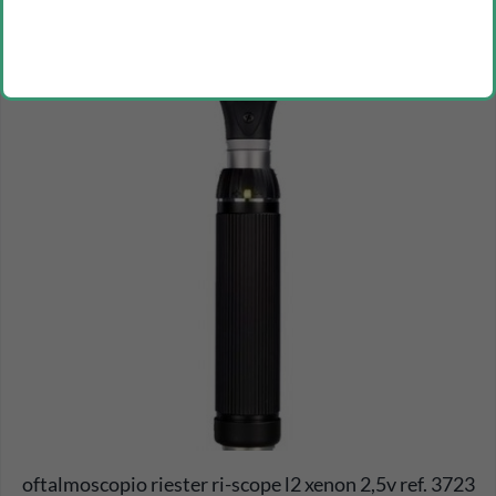
oftalmoscopio riester ri-scope l2 xenon 2,5v ref. 3723