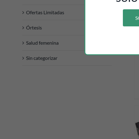
Ofertas Limitadas
S
DETALLES
Órtesis
Salud femenina
Sin categorizar