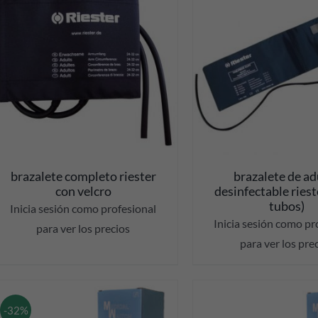
DETALLES
DETALL
brazalete completo riester
brazalete de ad
con velcro
desinfectable rieste
tubos)
Inicia sesión como profesional
Inicia sesión como pr
para ver los precios
para ver los pre
-32%