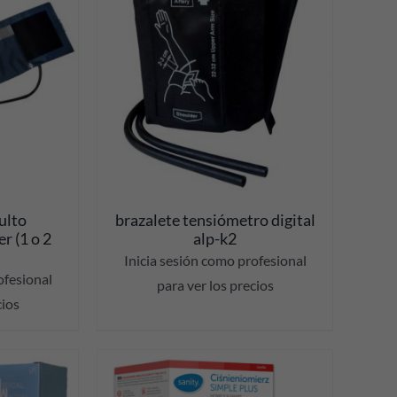
ES
ulto
brazalete tensiómetro digital
r (1 o 2
alp-k2
Inicia sesión como profesional
ofesional
para ver los precios
cios