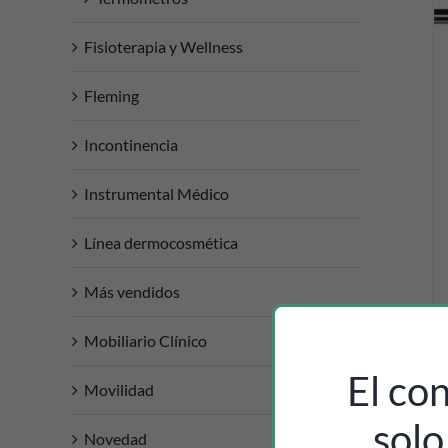
Fisioterapia y Wellness
DETALLES
Fleming
Incontinencia
Instrumental Médico
Línea dermocosmética
Más vendidos
Mobiliario Clínico
El co
Movilidad
solo
Novedad