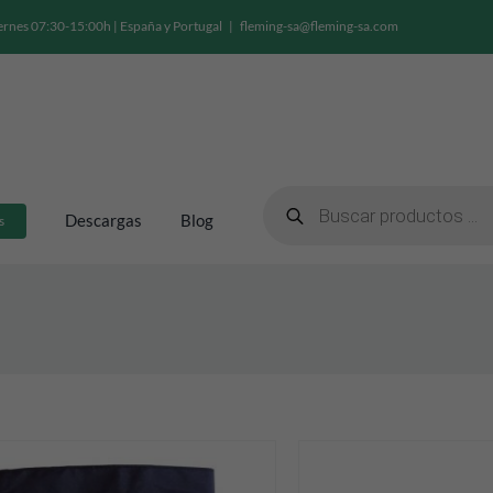
ernes 07:30-15:00h | España y Portugal
|
fleming-sa@fleming-sa.com
Búsqueda
de
Descargas
Blog
s
productos