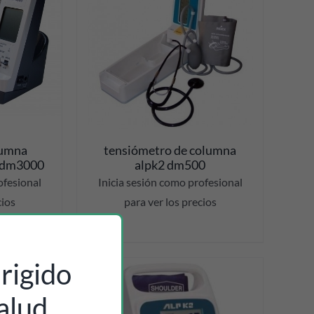
ES
lumna
tensiómetro de columna
2 dm3000
alpk2 dm500
ofesional
Inicia sesión como profesional
cios
para ver los precios
rigido
-13%
alud.