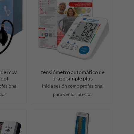
ES
ide m.w.
tensiómetro automático de
ndo)
brazo simple plus
ofesional
Inicia sesión como profesional
cios
para ver los precios