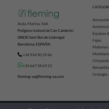
CATEGOR
Aerosolte
Avda. Marina, 56A
Asistenci
Polígono Industrial Can Calderón
Equipos d
08830 Sant Boi de Llobregat
Fajas
Barcelona, ESPAÑA
Material d
Mobiliario
+34 934 90 29 46
Ortopedi
+34 667 58 69 23
Rehabilit
Urología 
fleming-sa@fleming-sa.com