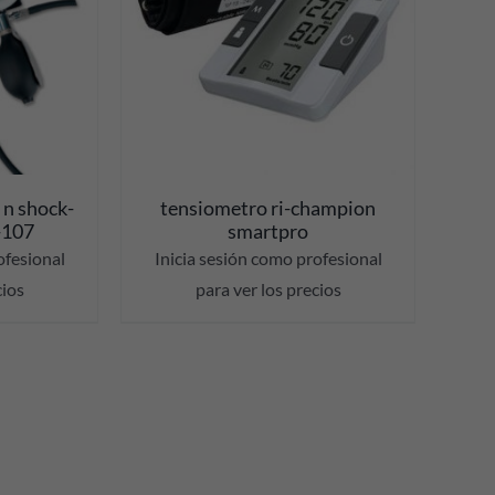
ES
 n shock-
tensiometro ri-champion
-107
smartpro
ofesional
Inicia sesión como profesional
cios
para ver los precios