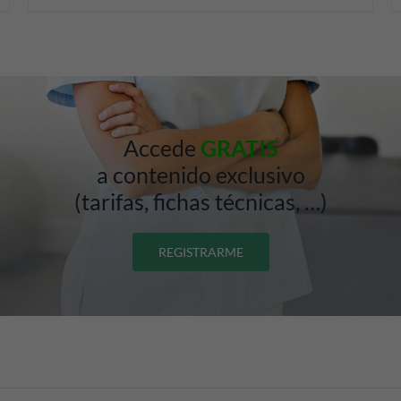
Accede
GRATIS
a contenido exclusivo
(tarifas, fichas técnicas, …)
REGISTRARME