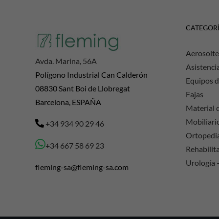
CATEGOR
Aerosolte
Avda. Marina, 56A
Asistenci
Polígono Industrial Can Calderón
Equipos d
08830 Sant Boi de Llobregat
Fajas
Barcelona, ESPAÑA
Material d
Mobiliario
+34 934 90 29 46
Ortopedi
+34 667 58 69 23
Rehabilit
Urología 
fleming-sa@fleming-sa.com