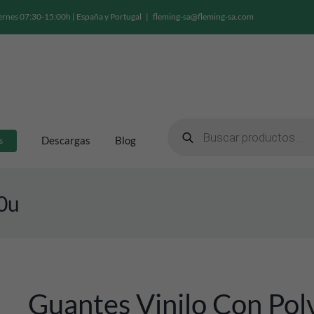
ernes 07:30-15:00h | España y Portugal
|
fleming-sa@fleming-sa.com
Búsqueda
de
Descargas
Blog
s
productos
00u
Guantes Vinilo Con Pol