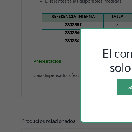
Diferentes tallas disponibles, medidas:
El co
Presentación:
solo
Caja dispensadora (estuche) de 100 unidades, con
S
Productos relacionados