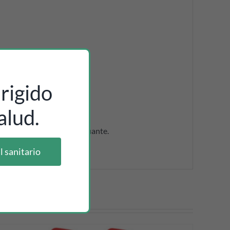
rigido
alud.
a cómoda extracción del guante.
l sanitario