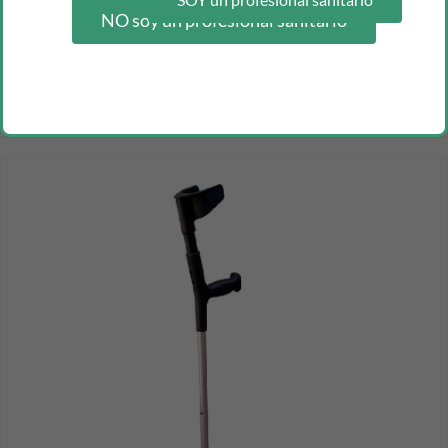
NO soy un profesional sanitario
muletilla m.w. plegable aluminio
Inicia sesión como profesional para ver los precios