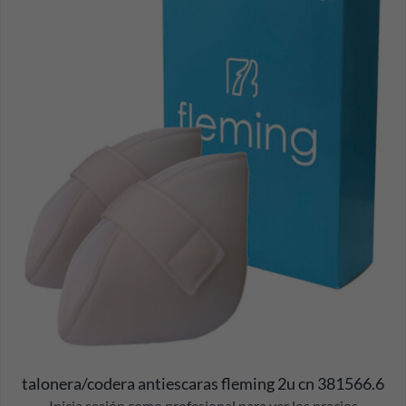
talonera/codera antiescaras fleming 2u cn 381566.6
Inicia sesión como profesional para ver los precios