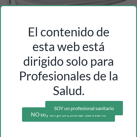
El contenido de
esta web está
dirigido solo para
orinal cuña con asa fleming cn. 381012.8
Profesionales de la
Inicia sesión como profesional para ver los precios
Salud.
SOY un profesional sanitario
NO soy un profesional sanitario