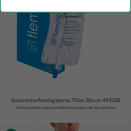
bolsa orina fleming pierna 750cc 30u cn. 493528
Inicia sesión como profesional para ver los precios