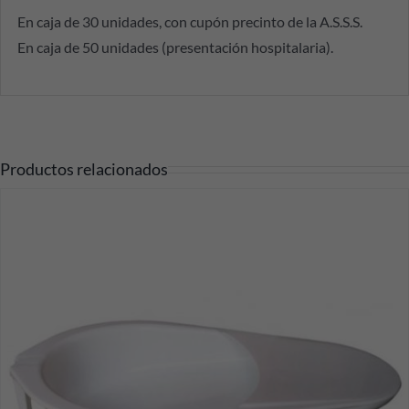
En caja de 30 unidades, con cupón precinto de la A.S.S.S.
En caja de 50 unidades (presentación hospitalaria).
Productos relacionados