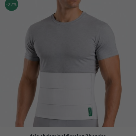
-22%
faja abdominal fleming 3 bandas