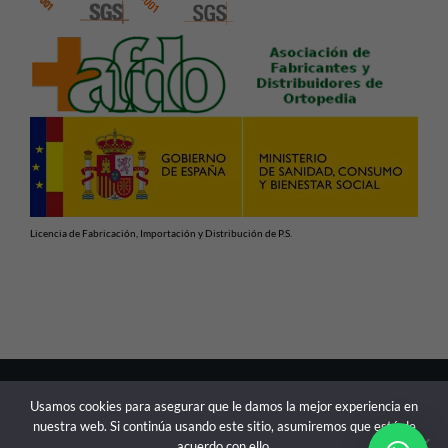
Licencia de Fabricación, Importación y Distribución de P.S.
En cumplimiento con las normativas vigentes de Productos
Usamos cookies para asegurar que le damos la mejor experiencia en
Sanitarios, advertimos de que la información contenida en
nuestra web. Si continúa usando este sitio, asumiremos que está de
esta web está dirigida exclusivamente a profesionales
acuerdo con ello.