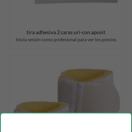
tira adhesiva 2 caras uri-con aposit
Inicia sesión como profesional para ver los precios