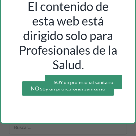
El contenido de
esta web está
dirigido solo para
Profesionales de la
tira ajustable y reutilizable uri-con pack 2u
Inicia sesión como profesional para ver los precios
Salud.
SOY un profesional sanitario
NO soy un profesional sanitario
Buscar productos