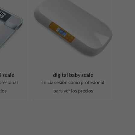
S
l scale
digital baby scale
ofesional
Inicia sesión como profesional
cios
para ver los precios