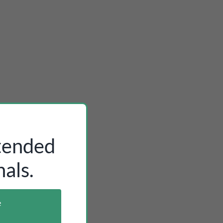
ntended
als.
e