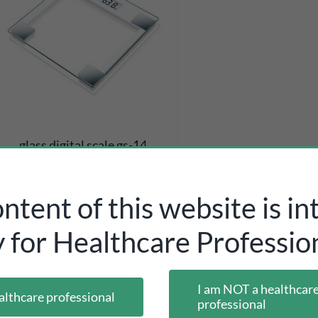
glass digital scale gs-14
Inicia sesión como profesional
para ver los precios
ntent of this website is i
y for Healthcare Profession
I am NOT a healthcar
althcare professional
professional