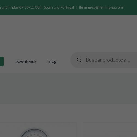
and Friday 07:30-15:00h | Spain and Portugal
|
fleming-sa@fleming-sa.com
Products
search
Downloads
Blog