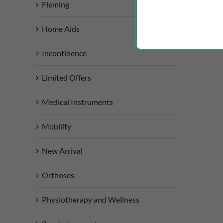
Fleming
Home Aids
Incontinence
Limited Offers
Medical Instruments
Mobility
New Arrival
Orthoses
Physiotherapy and Wellness