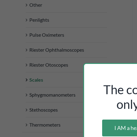
Other
DETAILS
Penlights
Pulse Oximeters
Riester Ophthalmoscopes
Riester Otoscopes
Scales
The co
Sphygmomanometers
onl
Stethoscopes
Thermometers
I AM a he