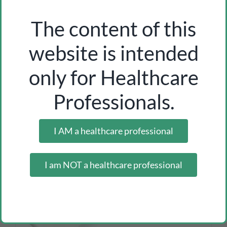
max–min ambient thermometer/hygrometer
ref. 060
The content of this
Inicia sesión como profesional para ver los precios
website is intended
only for Healthcare
Professionals.
I AM a healthcare professional
I am NOT a healthcare professional