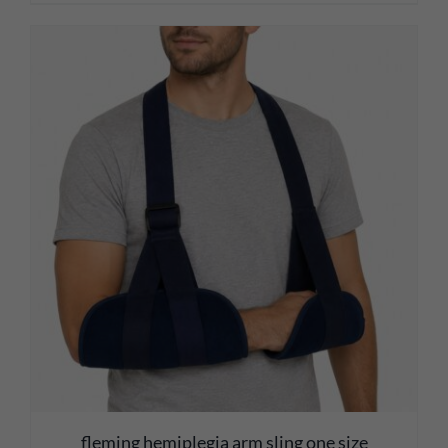
fleming hemiplegia arm sling one size