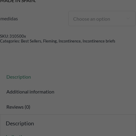
MADE IN SPAIN.
medidas

SKU:
310500x
Categories:
Best Sellers
,
Fleming
,
Incontinence
,
Incontinence briefs
Description
Additional information
Reviews (0)
Description