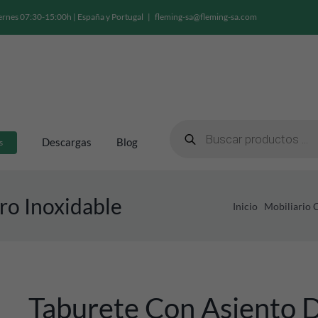
ernes 07:30-15:00h | España y Portugal
|
fleming-sa@fleming-sa.com
Búsqueda
de
Descargas
Blog
s
productos
ro Inoxidable
Inicio
Mobiliario 
Taburete Con Asiento D