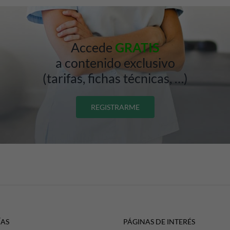
Accede
GRATIS
a contenido exclusivo
(tarifas, fichas técnicas, …)
REGISTRARME
ÍAS
PÁGINAS DE INTERÉS