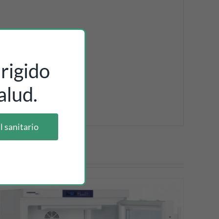
rigido
alud.
l sanitario