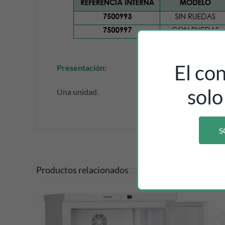
El co
Presentación:
solo
Una unidad.
S
Productos relacionados