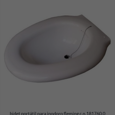
bidet portátil para inodoro fleming c.n.181760.0