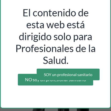
El contenido de
esta web está
dirigido solo para
Profesionales de la
estetoscopio pinard de aluminio m.w. **12
Salud.
Inicia sesión como profesional para ver los precios
SOY un profesional sanitario
NO soy un profesional sanitario