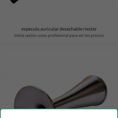
especulo auricular desechable riester
Inicia sesión como profesional para ver los precios