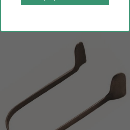
pleximetro m.w. **2007
Inicia sesión como profesional para ver los precios