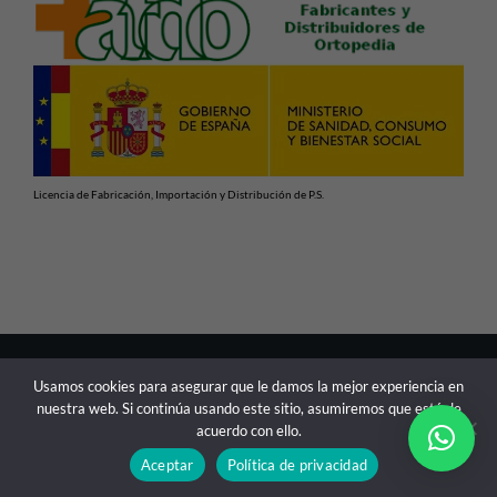
Licencia de Fabricación, Importación y Distribución de P.S.
En cumplimiento con las normativas vigentes de Productos
Usamos cookies para asegurar que le damos la mejor experiencia en
Sanitarios, advertimos de que la información contenida en
nuestra web. Si continúa usando este sitio, asumiremos que está de
esta web está dirigida exclusivamente a profesionales
acuerdo con ello.
sanitarios.
Aceptar
Política de privacidad