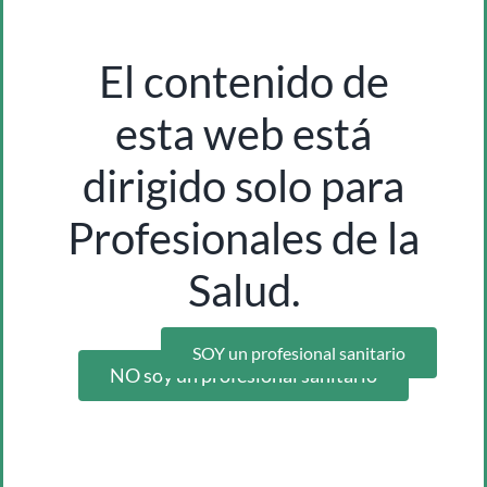
El contenido de
esta web está
dirigido solo para
jeringa de alimentacion 50/60ml 1u
Inicia sesión como profesional para ver los precios
Profesionales de la
Salud.
SOY un profesional sanitario
NO soy un profesional sanitario