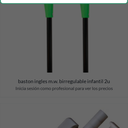
baston ingles m.w. birregulable infantil 2u
Inicia sesión como profesional para ver los precios