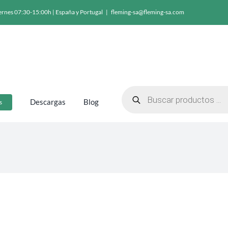
ernes 07:30-15:00h | España y Portugal
|
fleming-sa@fleming-sa.com
Búsqueda
de
Descargas
Blog
s
productos