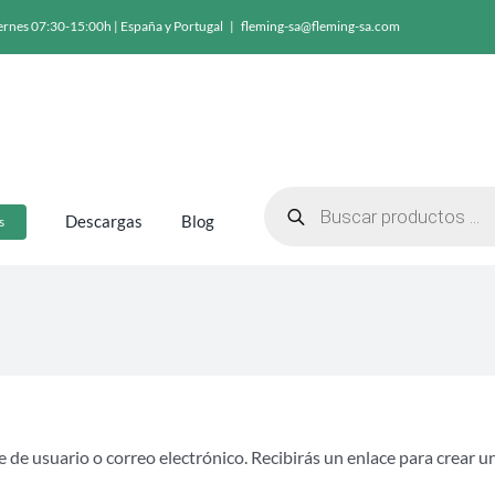
ernes 07:30-15:00h | España y Portugal
|
fleming-sa@fleming-sa.com
Búsqueda
de
Descargas
Blog
s
productos
 de usuario o correo electrónico. Recibirás un enlace para crear 