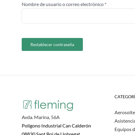
Obligatorio
Nombre de usuario o correo electrónico
*
Restablecer contraseña
CATEGOR
Aerosolte
Avda. Marina, 56A
Asistenci
Polígono Industrial Can Calderón
Equipos d
08830 Sant Boi de Llobregat