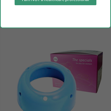
fleming urine bag with handle and non-return valve 2 l
10 units cn 494310
Inicia sesión como profesional para ver los precios