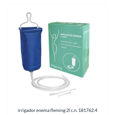
irrigador enema fleming 2l c.n. 181762.4