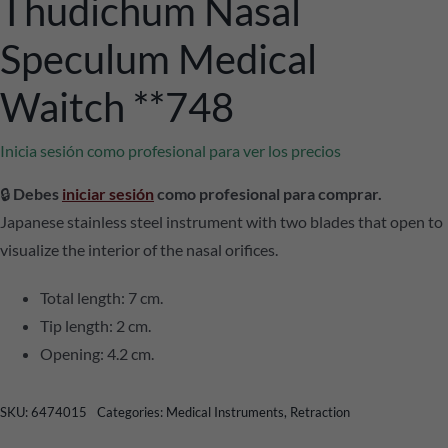
Thudichum Nasal
Speculum Medical
Waitch **748
Inicia sesión como profesional para ver los precios
🔒
Debes
iniciar sesión
como profesional para comprar.
Japanese stainless steel instrument with two blades that open to
visualize the interior of the nasal orifices.
Total length: 7 cm.
Tip length: 2 cm.
Opening: 4.2 cm.
SKU:
6474015
Categories:
Medical Instruments
,
Retraction