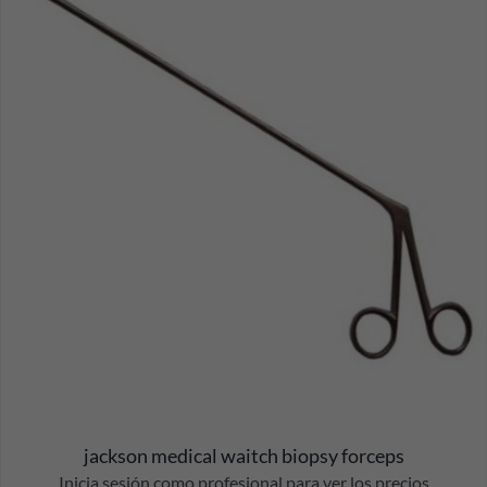
jackson medical waitch biopsy forceps
Inicia sesión como profesional para ver los precios