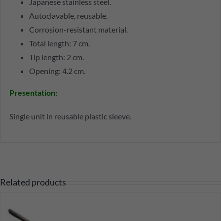
Japanese stainless steel.
Autoclavable, reusable.
Corrosion-resistant material.
Total length: 7 cm.
Tip length: 2 cm.
Opening: 4.2 cm.
Presentation
:
Single unit in reusable plastic sleeve.
Related products