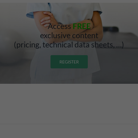
Access
FREE
exclusive content
(pricing, technical data sheets, …)
REGISTER