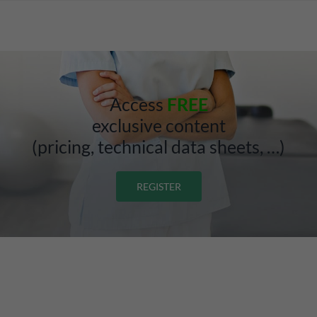
Access
FREE
exclusive content
(pricing, technical data sheets, …)
REGISTER