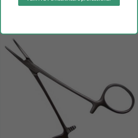
kelly m.w. surgical scissors
Inicia sesión como profesional para ver los precios