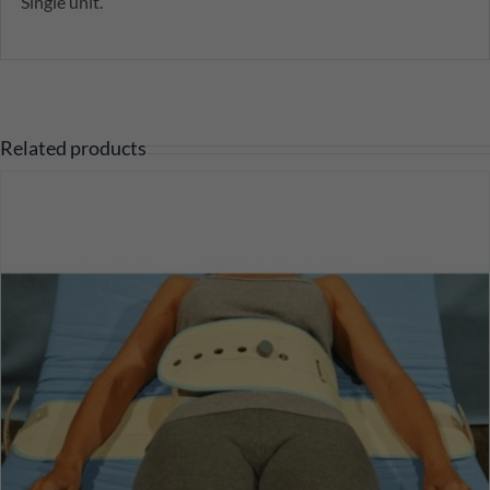
Single unit.
Related products