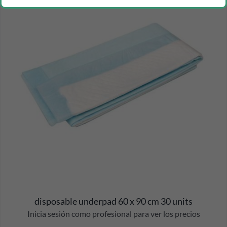
disposable underpad 60 x 90 cm 30 units
Inicia sesión como profesional para ver los precios