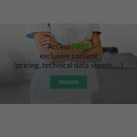
Access
FREE
exclusive content
(pricing, technical data sheets, …)
REGISTER