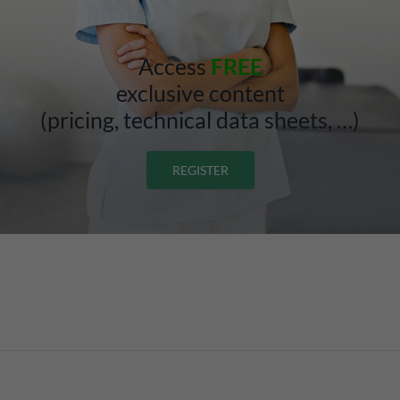
Access
FREE
exclusive content
(pricing, technical data sheets, …)
REGISTER