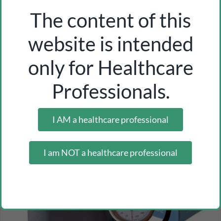
The content of this
website is intended
indoor/outdoor ambient thermometer ref. 606
Inicia sesión como profesional para ver los precios
only for Healthcare
Professionals.
-32%
I AM a healthcare professional
I am NOT a healthcare professional