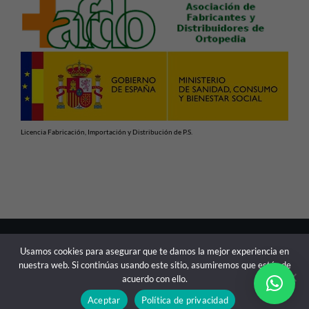
Licencia Fabricación, Importación y Distribución de P.S.
En cumplimiento con las normativas vigentes de Productos
Usamos cookies para asegurar que te damos la mejor experiencia en
Sanitarios, advertimos de que la información contenida en
nuestra web. Si continúas usando este sitio, asumiremos que estás de
esta web está dirigida exclusivamente a profesionales
acuerdo con ello.
sanitarios.
Aceptar
Política de privacidad