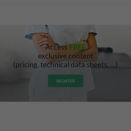
Access
FREE
exclusive content
(pricing, technical data sheets, …)
REGISTER