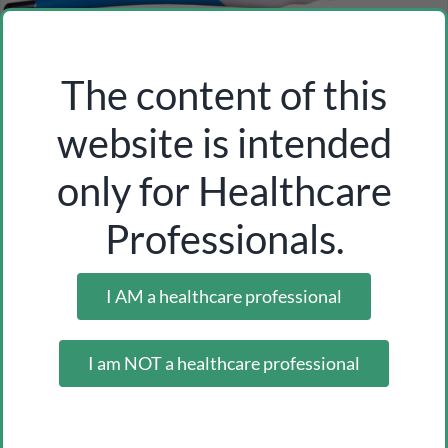
The content of this
website is intended
only for Healthcare
flexible tip digital thermometer
Professionals.
Inicia sesión como profesional para ver los precios
I AM a healthcare professional
I am NOT a healthcare professional