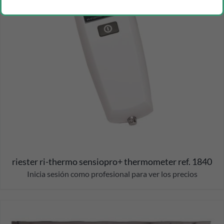
riester ri-thermo sensiopro+ thermometer ref. 1840
Inicia sesión como profesional para ver los precios