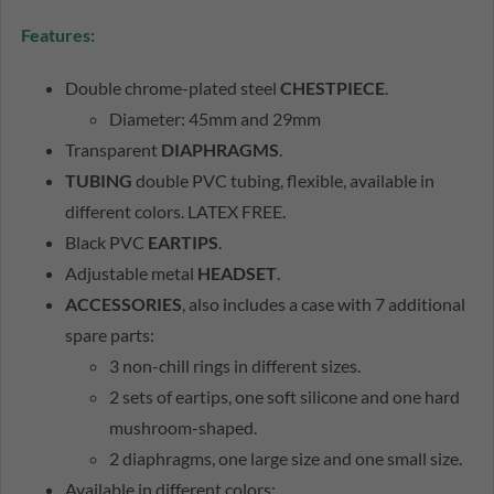
Features:
Double chrome-plated steel
CHESTPIECE
.
Diameter: 45mm and 29mm
Transparent
DIAPHRAGMS
.
TUBING
double PVC tubing, flexible, available in
different colors. LATEX FREE.
Black PVC
EARTIPS
.
Adjustable metal
HEADSET
.
ACCESSORIES
, also includes a case with 7 additional
spare parts:
3 non-chill rings in different sizes.
2 sets of eartips, one soft silicone and one hard
mushroom-shaped.
2 diaphragms, one large size and one small size.
Available in different colors: