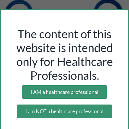
The content of this
website is intended
only for Healthcare
Professionals.
I AM a healthcare professional
plastic hanger for urine bags, pack of 2 or 25 units
I am NOT a healthcare professional
Inicia sesión como profesional para ver los precios