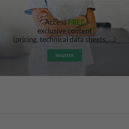
Access
FREE
exclusive content
(pricing, technical data sheets, …)
REGISTER