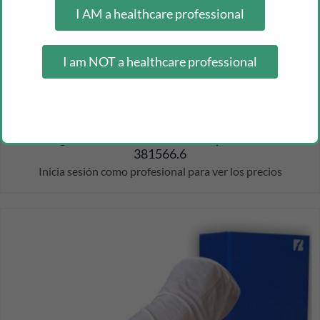
I AM a healthcare professional
I am NOT a healthcare professional
fleming anti-decubitus heel/elbow pad, 2 units, cn
381566.6
Inicia sesión como profesional para ver los precios