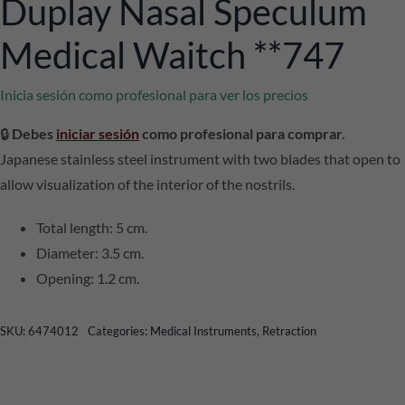
Duplay Nasal Speculum
Medical Waitch **747
Inicia sesión como profesional para ver los precios
🔒
Debes
iniciar sesión
como profesional para comprar.
Japanese stainless steel instrument with two blades that open to
allow visualization of the interior of the nostrils.
Total length: 5 cm.
Diameter: 3.5 cm.
Opening: 1.2 cm.
SKU:
6474012
Categories:
Medical Instruments
,
Retraction