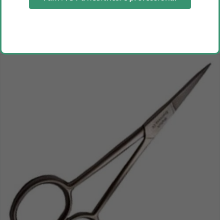
medical waitch backhaus towel clamp
Inicia sesión como profesional para ver los precios